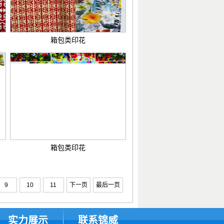
箱包类印花
箱包类印花
9
10
11
下一页
最后一页
实力展示
联系锦威