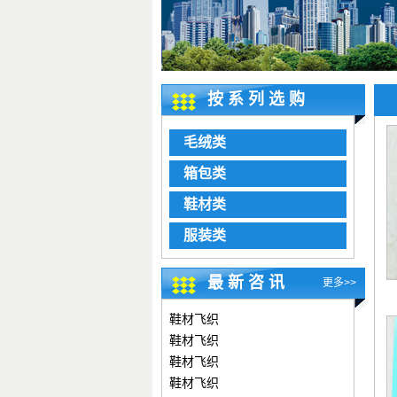
按系列选购
毛绒类
箱包类
鞋材类
服装类
最新咨讯
更多>>
鞋材飞织
鞋材飞织
鞋材飞织
鞋材飞织