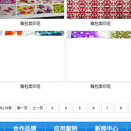
箱包类印花
箱包类印花
箱包类印花
箱包类印花
共179条
第一页
上一页
3
4
5
6
7
8
合作品牌
应用案例
新闻中心