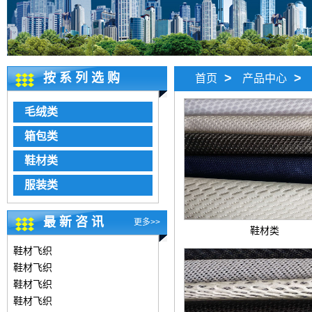
按系列选购
>
>
首页
产品中心
毛绒类
箱包类
鞋材类
服装类
最新咨讯
更多>>
鞋材类
鞋材飞织
鞋材飞织
鞋材飞织
鞋材飞织