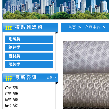
按系列选购
>
>
首页
产品中心
毛绒类
箱包类
鞋材类
服装类
最新咨讯
更多>>
鞋材飞织
鞋材飞织
鞋材飞织
鞋材飞织